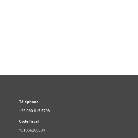
Téléphone
+33 060 815 5798
Code fiscal
151066200534