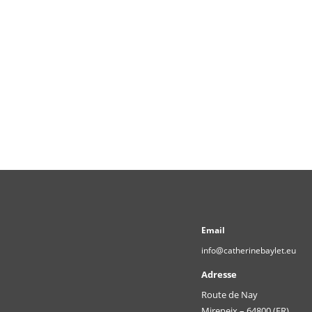
Email
info@catherinebaylet.eu
Adresse
Route de Nay
Mirepeix – 64800 (FR)