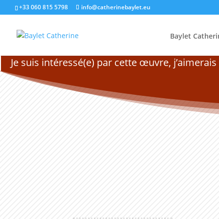
+33 060 815 5798
info@catherinebaylet.eu
Baylet Catheri
Je suis intéressé(e) par cette œuvre, j’aimerai