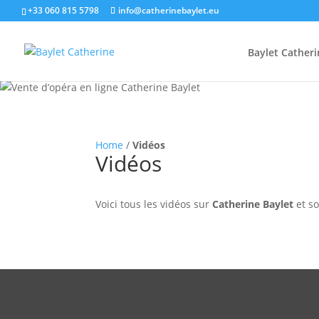
+33 060 815 5798
info@catherinebaylet.eu
Baylet Catheri
Home
/
Vidéos
Vidéos
Voici tous les vidéos sur
Catherine Baylet
et so