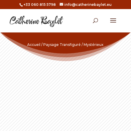
+33 060 815 5798
info@catherinebaylet.eu
Accueil
/
Paysage Transfiguré
/ Mystérieux