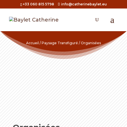
+33 060 815 5798
info@catherinebaylet.eu
Accueil
/
Paysage Transfiguré
/ Organisées