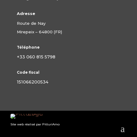
Adresse
Route de Nay
Mirepeix – 64800 (FR)
Téléphone
+33 060 815 5798
Code fiscal
151066200534
Site web réalisé par PitturiAmo