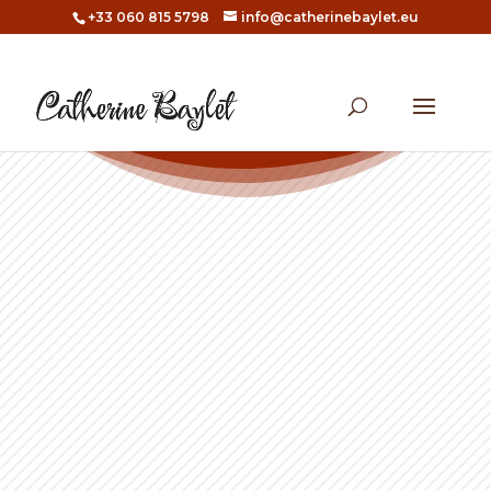
+33 060 815 5798
info@catherinebaylet.eu
Accueil
/
Abstrait
/ Au centre de la terre